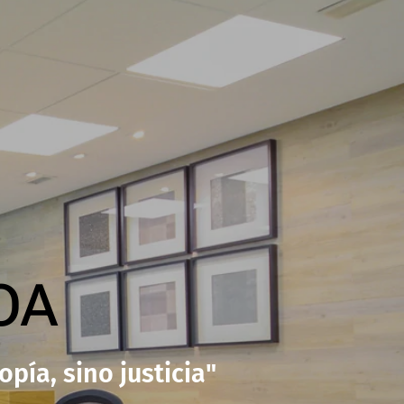
OA
pía, sino justicia"