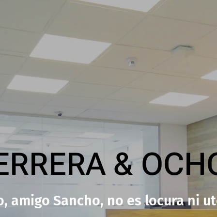
ERRERA & OCH
 amigo Sancho, no es locura ni uto